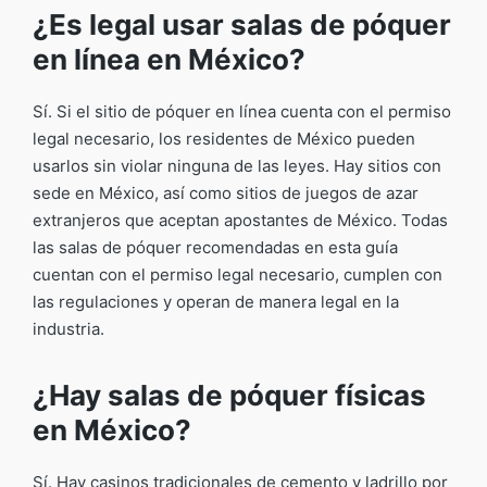
¿Es legal usar salas de póquer
en línea en México?
Sí. Si el sitio de póquer en línea cuenta con el permiso
legal necesario, los residentes de México pueden
usarlos sin violar ninguna de las leyes. Hay sitios con
sede en México, así como sitios de juegos de azar
extranjeros que aceptan apostantes de México. Todas
las salas de póquer recomendadas en esta guía
cuentan con el permiso legal necesario, cumplen con
las regulaciones y operan de manera legal en la
industria.
¿Hay salas de póquer físicas
en México?
Sí. Hay casinos tradicionales de cemento y ladrillo por