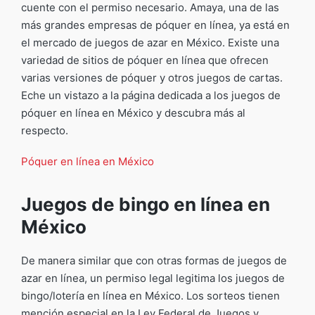
cuente con el permiso necesario. Amaya, una de las
más grandes empresas de póquer en línea, ya está en
el mercado de juegos de azar en México. Existe una
variedad de sitios de póquer en línea que ofrecen
varias versiones de póquer y otros juegos de cartas.
Eche un vistazo a la página dedicada a los juegos de
póquer en línea en México y descubra más al
respecto.
Póquer en línea en México
Juegos de bingo en línea en
México
De manera similar que con otras formas de juegos de
azar en línea, un permiso legal legitima los juegos de
bingo/lotería en línea en México. Los sorteos tienen
mención especial en la Ley Federal de Juegos y