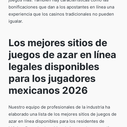
bonificaciones que dan a los apostantes en línea una
experiencia que los casinos tradicionales no pueden
igualar.
Los mejores sitios de
juegos de azar en línea
legales disponibles
para los jugadores
mexicanos 2026
Nuestro equipo de profesionales de la industria ha
elaborado una lista de los mejores sitios de juegos de
azar en línea disponibles para los residentes de