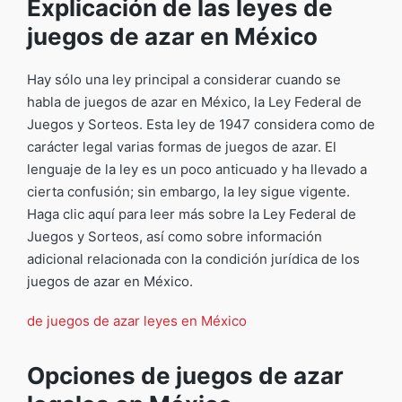
Explicación de las leyes de
juegos de azar en México
Hay sólo una ley principal a considerar cuando se
habla de juegos de azar en México, la Ley Federal de
Juegos y Sorteos. Esta ley de 1947 considera como de
carácter legal varias formas de juegos de azar. El
lenguaje de la ley es un poco anticuado y ha llevado a
cierta confusión; sin embargo, la ley sigue vigente.
Haga clic aquí para leer más sobre la Ley Federal de
Juegos y Sorteos, así como sobre información
adicional relacionada con la condición jurídica de los
juegos de azar en México.
de juegos de azar leyes en México
Opciones de juegos de azar