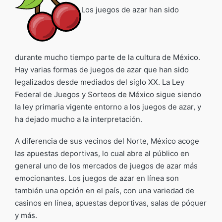
Los juegos de azar han sido
durante mucho tiempo parte de la cultura de México.
Hay varias formas de juegos de azar que han sido
legalizados desde mediados del siglo XX. La Ley
Federal de Juegos y Sorteos de México sigue siendo
la ley primaria vigente entorno a los juegos de azar, y
ha dejado mucho a la interpretación.
A diferencia de sus vecinos del Norte, México acoge
las apuestas deportivas, lo cual abre al público en
general uno de los mercados de juegos de azar más
emocionantes. Los juegos de azar en línea son
también una opción en el país, con una variedad de
casinos en línea, apuestas deportivas, salas de póquer
y más.