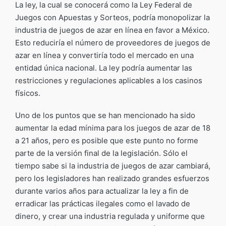
La ley, la cual se conocerá como la Ley Federal de
Juegos con Apuestas y Sorteos, podría monopolizar la
industria de juegos de azar en línea en favor a México.
Esto reduciría el número de proveedores de juegos de
azar en línea y convertiría todo el mercado en una
entidad única nacional. La ley podría aumentar las
restricciones y regulaciones aplicables a los casinos
físicos.
Uno de los puntos que se han mencionado ha sido
aumentar la edad mínima para los juegos de azar de 18
a 21 años, pero es posible que este punto no forme
parte de la versión final de la legislación. Sólo el
tiempo sabe si la industria de juegos de azar cambiará,
pero los legisladores han realizado grandes esfuerzos
durante varios años para actualizar la ley a fin de
erradicar las prácticas ilegales como el lavado de
dinero, y crear una industria regulada y uniforme que