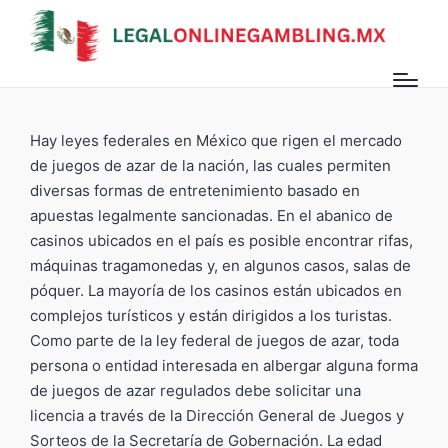
Hay leyes federales en México que rigen el mercado
de juegos de azar de la nación, las cuales permiten
diversas formas de entretenimiento basado en
apuestas legalmente sancionadas. En el abanico de
casinos ubicados en el país es posible encontrar rifas,
máquinas tragamonedas y, en algunos casos, salas de
póquer. La mayoría de los casinos están ubicados en
complejos turísticos y están dirigidos a los turistas.
Como parte de la ley federal de juegos de azar, toda
persona o entidad interesada en albergar alguna forma
de juegos de azar regulados debe solicitar una
licencia a través de la Dirección General de Juegos y
Sorteos de la Secretaría de Gobernación. La edad