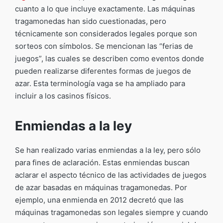
cuanto a lo que incluye exactamente. Las máquinas
tragamonedas han sido cuestionadas, pero
técnicamente son considerados legales porque son
sorteos con símbolos. Se mencionan las “ferias de
juegos”, las cuales se describen como eventos donde
pueden realizarse diferentes formas de juegos de
azar. Esta terminología vaga se ha ampliado para
incluir a los casinos físicos.
Enmiendas a la ley
Se han realizado varias enmiendas a la ley, pero sólo
para fines de aclaración. Estas enmiendas buscan
aclarar el aspecto técnico de las actividades de juegos
de azar basadas en máquinas tragamonedas. Por
ejemplo, una enmienda en 2012 decretó que las
máquinas tragamonedas son legales siempre y cuando