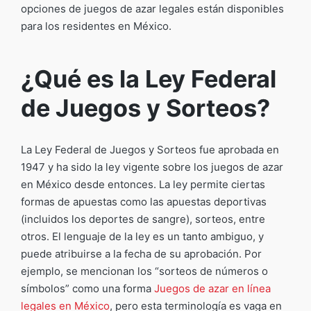
opciones de juegos de azar legales están disponibles
para los residentes en México.
¿Qué es la Ley Federal
de Juegos y Sorteos?
La Ley Federal de Juegos y Sorteos fue aprobada en
1947 y ha sido la ley vigente sobre los juegos de azar
en México desde entonces. La ley permite ciertas
formas de apuestas como las apuestas deportivas
(incluidos los deportes de sangre), sorteos, entre
otros. El lenguaje de la ley es un tanto ambiguo, y
puede atribuirse a la fecha de su aprobación. Por
ejemplo, se mencionan los “sorteos de números o
símbolos” como una forma
Juegos de azar en línea
legales en México
, pero esta terminología es vaga en