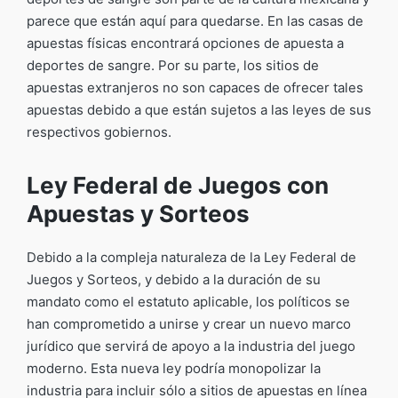
parece que están aquí para quedarse. En las casas de
apuestas físicas encontrará opciones de apuesta a
deportes de sangre. Por su parte, los sitios de
apuestas extranjeros no son capaces de ofrecer tales
apuestas debido a que están sujetos a las leyes de sus
respectivos gobiernos.
Ley Federal de Juegos con
Apuestas y Sorteos
Debido a la compleja naturaleza de la Ley Federal de
Juegos y Sorteos, y debido a la duración de su
mandato como el estatuto aplicable, los políticos se
han comprometido a unirse y crear un nuevo marco
jurídico que servirá de apoyo a la industria del juego
moderno. Esta nueva ley podría monopolizar la
industria para incluir sólo a sitios de apuestas en línea